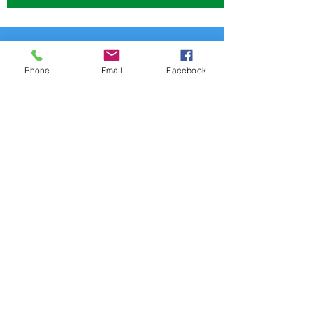
¿QUIERES SER AMIGO FANA?
Phone
Email
Facebook
Déjanos tus datos para que
estés vinculado con FANA.
Podrás recibir toda la información sobre
eventos, proyectos, actividades y más.
Además de tener una comunicación
directa con nosotros.
Relación con FANA