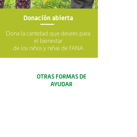
Donación abierta
Dona la cantidad que desees para
el bienestar
de los niños y niñas de FANA
OTRAS FORMAS DE
AYUDAR
Puedes comprar el libro de recetas,
donar un mercado a una familia
del Jardín Cofinanciado de FANA o
realizar una donación desde
los 40.000 pesos.