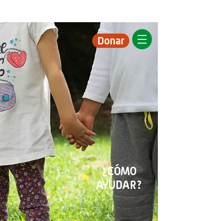
Donar
¿CÓMO
AYUDAR?