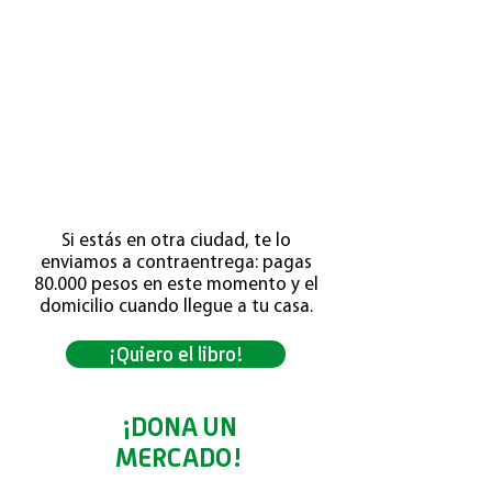
Durante la pandemia, unas grandes
amigas de FANA recopilaron 95 recetas
fáciles y deliciosas de amigos cocineros,
quienes aceptaron colaborar para crear
un libro
a beneficio de todos nuestros
niños.
Si estás en otra ciudad, te lo
enviamos a contraentrega: pagas
80.000 pesos en este momento y el
domicilio cuando llegue a tu casa.
¡Quiero el libro!
¡DONA UN
MERCADO!