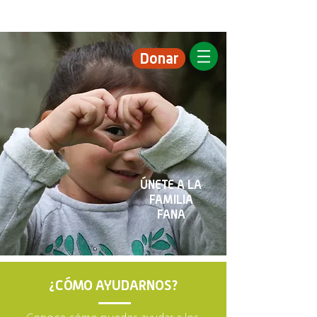
Donar
ÚNETE A LA
FAMILIA
FANA
¿CÓMO AYUDARNOS?