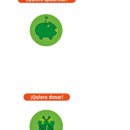
Donaciones
Conviértete en un Héroe de FANA y
apóyanos durante
estos tiempos difíciles.
¡Quiero donar!