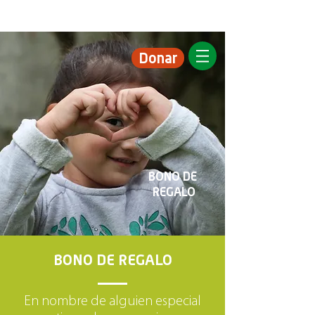
Donar
BONO DE
REGALO
BONO DE REGALO
En nombre de alguien especial