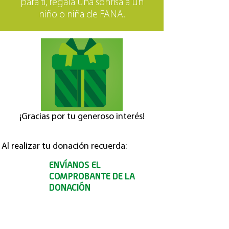
para ti, regala una sonrisa a un
niño o niña de FANA.
¡Gracias por tu generoso interés!
Al realizar tu donación recuerda:
ENVÍANOS EL
1.
COMPROBANTE DE LA
DONACIÓN
Envía el comprobante de tu donación a
comunicaciones@fundacionfana.org
, así