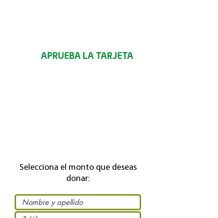
podremos pedirte la información que
necesitamos y empezar a diseñar tu
hermosa tarjeta personalizada.
2.
APRUEBA LA TARJETA
Te enviaremos el modelo que diseñamos
para ti en formato digital. Una vez lo
apruebes lo imprimiremos y enviaremos
a la dirección que indicaste por
mensajería.
*El valor del envío del bono en físico tiene un costo
adicional si la ciudad de destino no es Bogo
tá.
Selecciona el monto que deseas
donar: